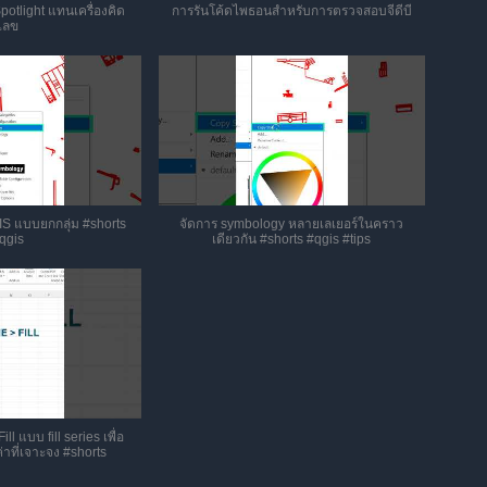
potlight แทนเครื่องคิด
การรันโค้ดไพธอนสำหรับการตรวจสอบจีดีบี
เลข
IS แบบยกกลุ่ม #shorts
จัดการ symbology หลายเลเยอร์ในคราว
qgis
เดียวกัน #shorts #qgis #tips
ll แบบ fill series เพื่อ
าที่เจาะจง #shorts