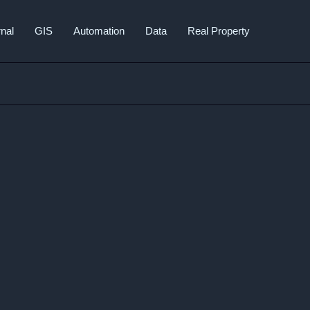
nal
GIS
Automation
Data
Real Property