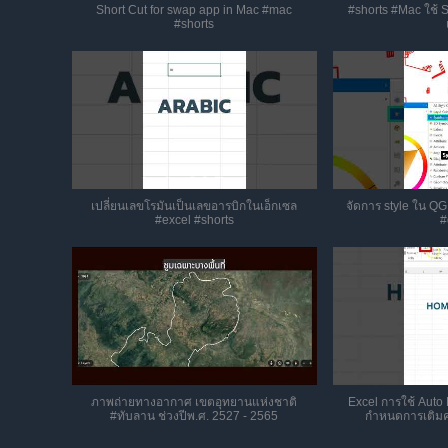
Short Cut for swap app in Mac #mac
#shorts #Mac ใช้ S
#shorts
เปลี่ยนเลขโรมันเป็นเลขอารบิกในเอ็กเซล
จัดการ style ใน QG
#excel #shorts
#
ภาพถ่ายทางอากาศ เขตอุทยานแห่งชาติ
Excel การใช้ Auto Fi
#ทับลาน ช่วงปีพ.ศ. 2527 - 2565
กำหนดการเติมค่