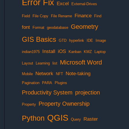
Error Fix
Excel
External-Drives
Finance
Field
File Copy
File Rename
Find
Geometry
font
Format
geodatabase
GIS Basics
GTD
hyperlink
IDE
Image
Install
iOS
indian1975
Kanban
KMZ
Laptop
Microsoft Word
Layout
Learning
list
Network
Note-taking
Mobile
NFT
Pagination
PARA
Plugins
Productivity System
projection
Property Ownership
Property
QGIS
Python
Raster
Query