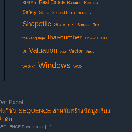
Real Estate
RDBMS
Rename
Replace
Safety
SDLC
Second Brain
Security
Shapefile
Statistics
Storage
Tax
thai-number
thai-language
TIS-620
TXT
Valuation
Vector
UI
vba
Virus
Windows
WGS84
WMS
Def Excel
ฟังก์ชัน SEQUENCE สำหรับสร้างข้อมูลเรียง
ลำดับ
SEQUENCE Function จะ […]