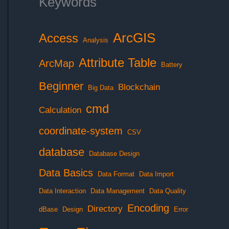
Keywords
ArcGIS
Access
Analysis
Attribute Table
ArcMap
Battery
Beginner
Blockchain
Big Data
cmd
Calculation
coordinate-system
CSV
database
Database Design
Data Basics
Data Format
Data Import
Data Interaction
Data Management
Data Quality
Encoding
Directory
dBase
Design
Error