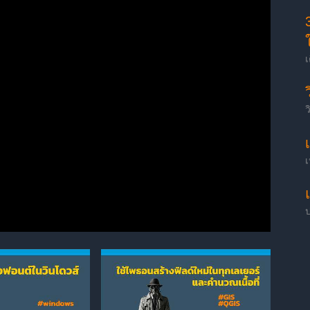
เ
ว
เ
ป