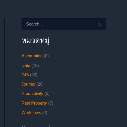
S
e
a
r
หมวดหมู่
c
h
f
Automation
(8)
o
Data
(10)
r
:
GIS
(30)
Journal
(20)
Productivity
(9)
Real Property
(7)
Workflows
(4)