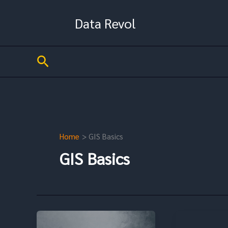
Skip
to
Data Revol
content
S
e
a
r
c
Home
GIS Basics
h
GIS Basics