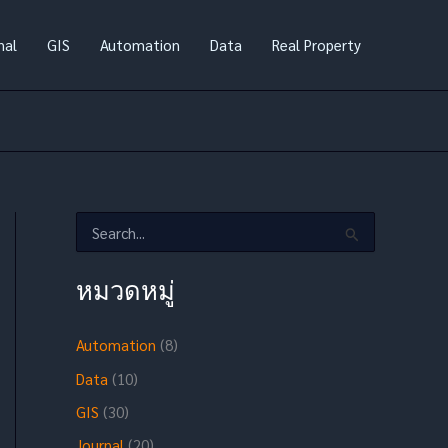
nal
GIS
Automation
Data
Real Property
S
e
a
r
หมวดหมู่
c
h
f
Automation
(8)
o
Data
(10)
r
:
GIS
(30)
Journal
(20)