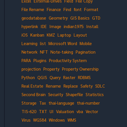
Excel
External-Drives
Field
File Copy
File Rename
Finance
Find
font
Format
geodatabase
Geometry
GIS Basics
GTD
hyperlink
IDE
Image
indian1975
Install
iOS
Kanban
KMZ
Laptop
Layout
Learning
list
Microsoft Word
Mobile
Network
NFT
Note-taking
Pagination
PARA
Plugins
Productivity System
projection
Property
Property Ownership
Python
QGIS
Query
Raster
RDBMS
Real Estate
Rename
Replace
Safety
SDLC
Second Brain
Security
Shapefile
Statistics
Storage
Tax
thai-language
thai-number
TIS-620
TXT
UI
Valuation
vba
Vector
Virus
WGS84
Windows
WMS