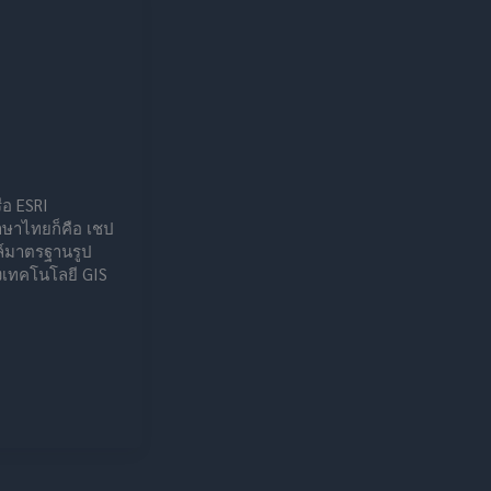
ือ ESRI
าษาไทยก็คือ เชป
ล์มาตรฐานรูป
งเทคโนโลยี GIS