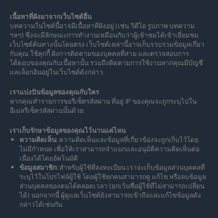
เนื้อหาที่ฝังมาจากเว็บไซต์อื่น
บทความในไซต์นี้อาจมีเนื้อหาที่ฝังอยู่ (เช่น วิดีโอ รูปภาพ บทความ
ฯลฯ) ซึ่งจะมีลักษณะการทำงานเหมือนกับว่าผู้เข้าชมได้เข้าเยี่ยมชม
เว็บไซต์ต้นทางนั้นโดยตรง เว็บไซต์เหล่านี้อาจเก็บรวบรวมข้อมูลเกี่ยว
กับคุณ ใช้คุกกี้ ฝังการติดตามของบุคคลที่สาม และตรวจสอบการ
โต้ตอบของคุณกับเนื้อหานั้น รวมถึงติดตามการใช้งานหากคุณมีบัญชี
และล็อกอินอยู่ในเว็บไซต์ดังกล่าว
เราแบ่งปันข้อมูลของคุณกับใคร
หากคุณทำรายการขอรีเซ็ตรหัสผ่าน ที่อยู่ IP ของคุณจะถูกระบุไปใน
อีเมลรีเซ็ตรหัสผ่านนั้นด้วย
เราเก็บรักษาข้อมูลของคุณไว้นานแค่ไหน
ความคิดเห็น:
ความคิดเห็นและข้อมูลที่เกี่ยวข้องจะถูกเก็บไว้โดย
ไม่มีกำหนด เพื่อให้เราสามารถจำแนกและอนุมัติความคิดเห็นต่อ
เนื่องได้โดยอัตโนมัติ
ข้อมูลสมาชิก:
สำหรับผู้ใช้ที่ลงทะเบียน เราจะเก็บข้อมูลส่วนบุคคลที่
ระบุไว้ในโปรไฟล์ผู้ใช้ โดยผู้ใช้ทุกคนสามารถดู แก้ไข หรือลบข้อมูล
ส่วนบุคคลของตนได้ตลอดเวลา (ยกเว้นชื่อผู้ใช้ที่ไม่สามารถเปลี่ยน
ได้) นอกจากนี้ ผู้ดูแลเว็บไซต์ยังสามารถเข้าถึงและแก้ไขข้อมูลดัง
กล่าวได้เช่นกัน