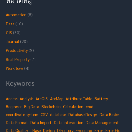
c
h
Automation
(8)
f
o
Data
(10)
r
GIS
(30)
:
Journal
(20)
Productivity
(9)
Real Property
(7)
Workflows
(4)
Keywords
Access
Analysis
ArcGIS
ArcMap
Attribute Table
Battery
Beginner
Big Data
Blockchain
Calculation
cmd
coordinate-system
CSV
database
Database Design
Data Basics
Data Format
Data Import
Data Interaction
Data Management
Data Quality
dBase
Design
Directory
Encoding
Error
Error Fix