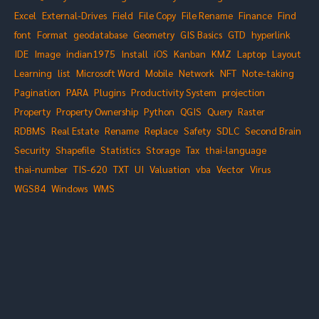
Excel
External-Drives
Field
File Copy
File Rename
Finance
Find
font
Format
geodatabase
Geometry
GIS Basics
GTD
hyperlink
IDE
Image
indian1975
Install
iOS
Kanban
KMZ
Laptop
Layout
Learning
list
Microsoft Word
Mobile
Network
NFT
Note-taking
Pagination
PARA
Plugins
Productivity System
projection
Property
Property Ownership
Python
QGIS
Query
Raster
RDBMS
Real Estate
Rename
Replace
Safety
SDLC
Second Brain
Security
Shapefile
Statistics
Storage
Tax
thai-language
thai-number
TIS-620
TXT
UI
Valuation
vba
Vector
Virus
WGS84
Windows
WMS